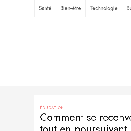
Aller
Santé
Bien-être
Technologie
B
au
contenu
ÉDUCATION
Comment se reconver
tout en poursuivant