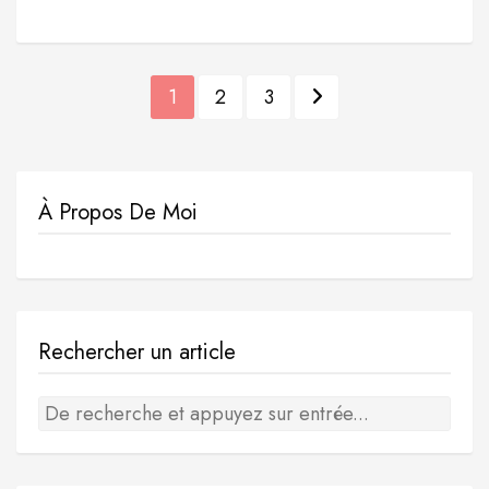
P
1
2
3
a
g
i
À Propos De Moi
n
a
t
Rechercher un article
i
o
n
d