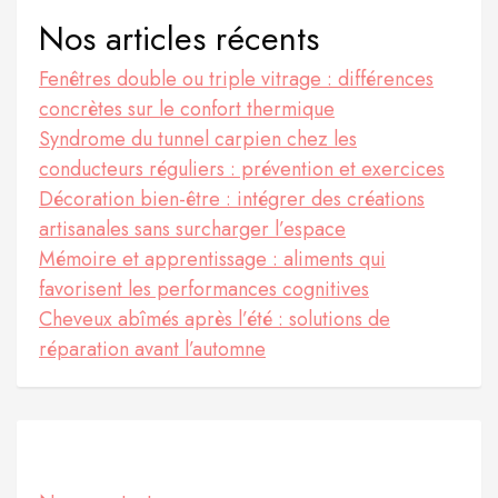
e
Nos articles récents
s
Fenêtres double ou triple vitrage : différences
p
concrètes sur le confort thermique
Syndrome du tunnel carpien chez les
u
conducteurs réguliers : prévention et exercices
b
Décoration bien-être : intégrer des créations
l
artisanales sans surcharger l’espace
Mémoire et apprentissage : aliments qui
i
favorisent les performances cognitives
c
Cheveux abîmés après l’été : solutions de
a
réparation avant l’automne
t
i
Informations
o