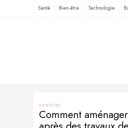
Aller
Santé
Bien-être
Technologie
B
au
contenu
BIEN-ÊTRE
Comment aménager 
après des travaux d