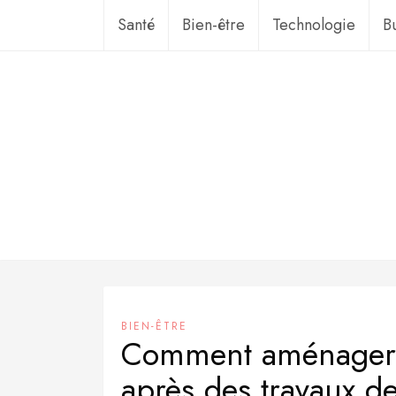
Aller
Santé
Bien-être
Technologie
B
au
contenu
BIEN-ÊTRE
Comment aménager 
après des travaux d