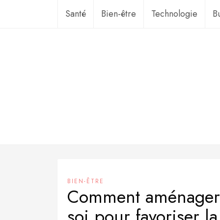
Aller
Santé
Bien-être
Technologie
B
au
contenu
BIEN-ÊTRE
Comment aménager u
soi pour favoriser l