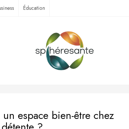
usiness
Éducation
n espace bien-être chez
a détente ?